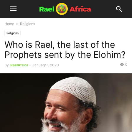
Home
Religions
Religions
Who is Rael, the last of the
Prophets sent by the Elohim?
0
By
RaelAfrica
-
January 1, 2020