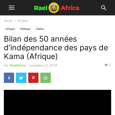
Home
Afrique
Afrique
Politique
Vidéos
Bilan des 50 années
d’indépendance des pays de
Kama (Afrique)
0
Par
RaelAfrica
-
novembre 12, 2009