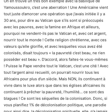
On en trouve un très bon exemple avec la basilique de
Yamoussoukro, c’est une aberration ! Une Américaine vient
tout juste d’amorcer une opération que j’avais initiée il y a
30 ans, pour dire au Vatican que s’ils sont si préoccupés
avec les pauvres, avec la famine en Afrique et ailleurs,
pourquoi ne vendent-ils pas le Vatican et, avec cet argent,
nourrir tout le monde ! Cette religion chrétienne, avec ces
valeurs qu’elle glorifie, et avec lesquelles vous avez été
colonisés, disait toujours « la pauvreté c’est beau, ne rien
posséder est beau ». D’accord, alors faites-le vous-mêmes
! Puisse le Pape vendre tout le Vatican, c’est une cité ! Avec
tout l’argent ainsi recueilli, on pourrait nourrir tous les
Africains pour plus d’un siècle. Mais NON, ils continuent à
vivre dans le luxe alors que dans les églises africaines ils
continuent à prêcher la pauvreté, l’humilité… ce sont des
blagues ! Ce sont les séquelles de la colonisation. Donc, si
vous planifiez 1% de décolonisation politique, une parodie
pour ainsi dire, la décolonisation spirituelle, elle, n’a jamais