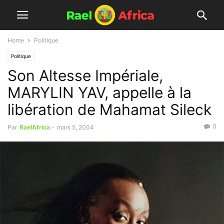
Home
Politique
Politique
Son Altesse Impériale,
MARYLIN YAV, appelle à la
libération de Mahamat Sileck
0
Par
RaelAfrica
-
mars 5, 2004