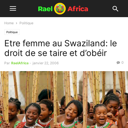
Home
Politique
Politique
Etre femme au Swaziland: le
droit de se taire et d’obéir
0
Par
RaelAfrica
-
janvier 22, 2006