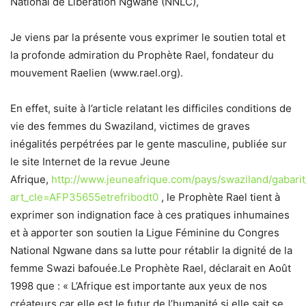
National de Libération Ngwane (NNLC),
Je viens par la présente vous exprimer le soutien total et
la profonde admiration du Prophète Rael, fondateur du
mouvement Raelien (www.rael.org).
En effet, suite à l’article relatant les difficiles conditions de
vie des femmes du Swaziland, victimes de graves
inégalités perpétrées par le gente masculine, publiée sur
le site Internet de la revue Jeune
Afrique,
http://www.jeuneafrique.com/pays/swaziland/gabarit
art_cle=AFP35655etrefribodt0
, le Prophète Rael tient à
exprimer son indignation face à ces pratiques inhumaines
et à apporter son soutien la Ligue Féminine du Congres
National Ngwane dans sa lutte pour rétablir la dignité de la
femme Swazi bafouée.Le Prophète Rael, déclarait en Août
1998 que : « L’Afrique est importante aux yeux de nos
créateurs car elle est le futur de l’humanité si elle sait se