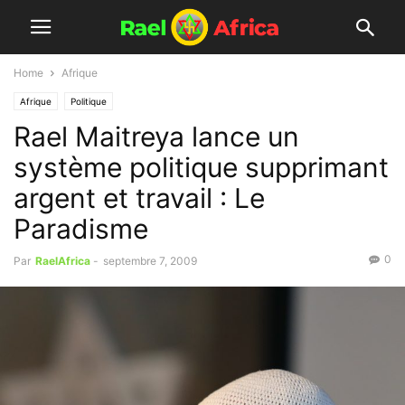
Home
Afrique
Afrique
Politique
Rael Maitreya lance un
système politique supprimant
argent et travail : Le
Paradisme
0
Par
RaelAfrica
-
septembre 7, 2009