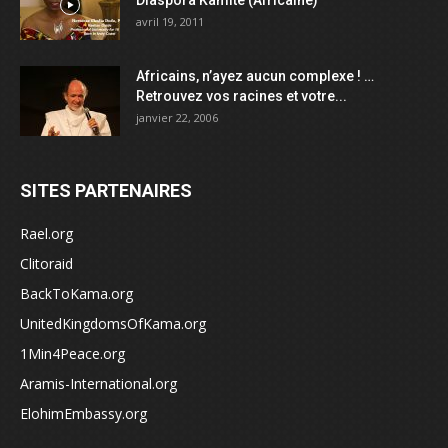
avril 19, 2011
Africains, n’ayez aucun complexe ! …
Retrouvez vos racines et votre...
janvier 22, 2006
SITES PARTENAIRES
Rael.org
Clitoraid
BackToKama.org
UnitedKingdomsOfKama.org
1Min4Peace.org
Aramis-International.org
ElohimEmbassy.org