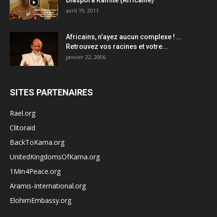
avril 19, 2011
Africains, n’ayez aucun complexe ! …
Retrouvez vos racines et votre...
janvier 22, 2006
SITES PARTENAIRES
Rael.org
Clitoraid
BackToKama.org
UnitedKingdomsOfKama.org
1Min4Peace.org
Aramis-International.org
ElohimEmbassy.org