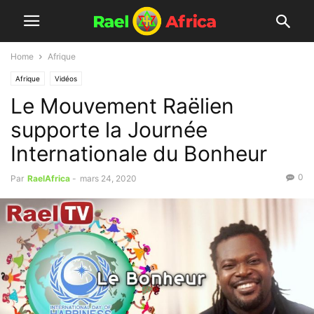
Home
Afrique
Afrique
Vidéos
Le Mouvement Raëlien
supporte la Journée
Internationale du Bonheur
0
Par
RaelAfrica
-
mars 24, 2020