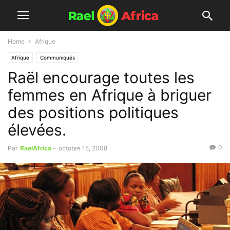
Home
Afrique
Afrique
Communiqués
Raël encourage toutes les
femmes en Afrique à briguer
des positions politiques
élevées.
0
Par
RaelAfrica
-
octobre 15, 2008